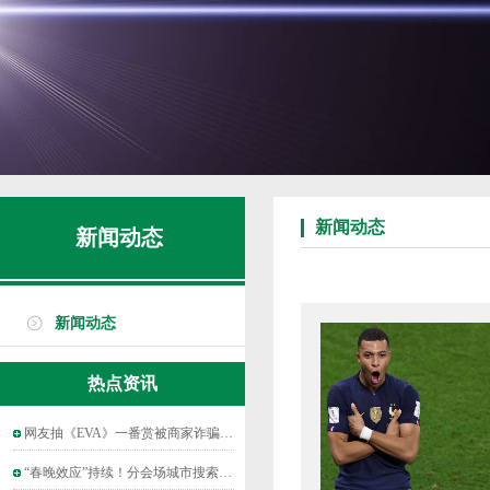
新闻动态
新闻动态
新闻动态
热点资讯
网友抽《EVA》一番赏被商家诈骗，抽空整盒都没A赏，直接报警
“春晚效应”持续！分会场城市搜索热度翻番，初一乘飞机出游客流