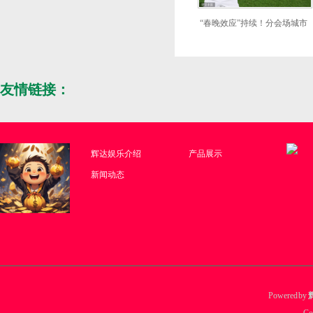
“春晚效应”持续！分会场城市
搜索热度翻番，初一乘飞机出
游客流
友情链接：
辉达娱乐介绍
产品展示
新闻动态
Powered by